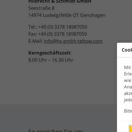
Hilbrecht & Schmidt GmbH
Seestraße 8
14974 Ludwigsfelde OT Genshagen
Tel.: +49 (0) 3378 18987050
Fax: +49 (0) 3378 18987059
E-Mail:
info@hs-gmbh-teltow.com
Coo
Kerngeschäftszeit
:
8.00 Uhr – 16.30 Uhr
Mit
Erl
wie
Ana
akz
jed
Bit
So erreichen Sie uns