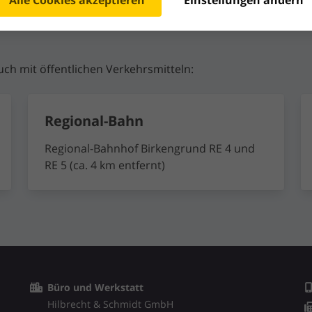
Alle Cookies akzeptieren
Einstellungen ändern
uch mit öffentlichen Verkehrsmitteln:
Regional-Bahn
Regional-Bahnhof Birkengrund RE 4 und
RE 5 (ca. 4 km entfernt)
Büro und Werkstatt
Hilbrecht & Schmidt GmbH